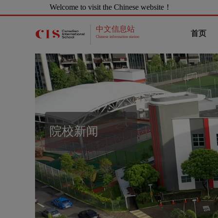
Welcome to visit the Chinese website！
中文信息站
首页
Chinese information station
院校新闻