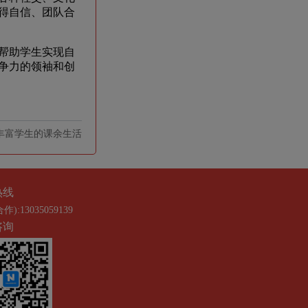
得自信、团队合
帮助学生实现自
争力的领袖和创
丰富学生的课余生活
热线
合作):13035059139
咨询