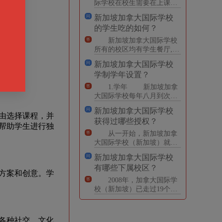
际学校在校生需要在上课时
间统一着装为新加坡加拿大
新加坡加拿大国际学校
问
国际学校校服。 尺寸和
的学生吃的如何？
风
新加坡加拿大国际学校
答
所有的校区均有学生餐厅,提
供营养全面,花样丰富的中西
新加坡加拿大国际学校
问
式餐点。学生可以根据自己
学制学年设置？
1.学年 新加坡加拿
答
大国际学校每年八月到次年
六月中旬为一个学年。
新加坡加拿大国际学校
问
每个学年为2个学期，每
由选择课程，并
获得过哪些授权？
帮助学生进行独
从一开始，新加坡加拿
答
大国际学校（新加坡）就为
加拿大安大略教育部所授
新加坡加拿大国际学校
问
权，给合格的高中毕业生颁
有哪些下属校区？
发安大
方案和创意。学
2008年，加拿大国际学
答
校（新加坡）已走过19个年
头。2008年，各校区接受来
自全世界60个国家
各种社交、文化