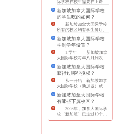
际学校在校生需要在上课时
间统一着装为新加坡加拿大
新加坡加拿大国际学校
问
国际学校校服。 尺寸和
的学生吃的如何？
风
新加坡加拿大国际学校
答
所有的校区均有学生餐厅,提
供营养全面,花样丰富的中西
新加坡加拿大国际学校
问
式餐点。学生可以根据自己
学制学年设置？
1.学年 新加坡加拿
答
大国际学校每年八月到次年
六月中旬为一个学年。
新加坡加拿大国际学校
问
每个学年为2个学期，每
获得过哪些授权？
从一开始，新加坡加拿
答
大国际学校（新加坡）就为
加拿大安大略教育部所授
新加坡加拿大国际学校
问
权，给合格的高中毕业生颁
有哪些下属校区？
发安大
2008年，加拿大国际学
答
校（新加坡）已走过19个年
头。2008年，各校区接受来
自全世界60个国家