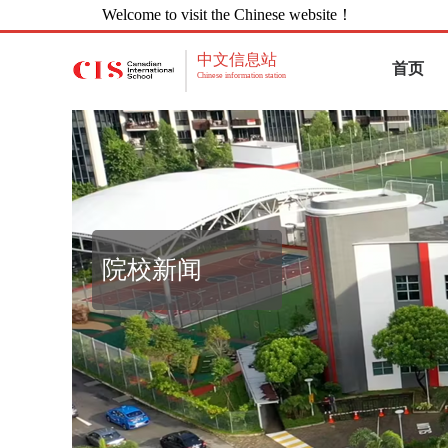
Welcome to visit the Chinese website！
中文信息站
首页
Chinese information station
院校新闻