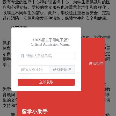
设有专业的医疗中心和心理咨询中心，为学生提供及时的医
疗和心理支持。学校的饮食服务也注重营养均衡和多样化，
以满足不同学生的需求。此外，学校还注重校园安全，定期
进行消防、安保和突发事件演练，保障学生的安全和健康。
社交体验
新加坡加拿大国际学校注重学生的社交体验，为学生提
《2026招生手册电子版》
供多种社交活动和社团组织。学校的社团包括学术、文化、
Official Admission Manual
体育和艺术等多个方面，让学生可以在自己擅长的领域中展
示自己的才能，认识更多志同道合的朋友。此外，学校还定
期举办社交活动，让学生可以在愉快的氛围中认识更多的同
微信扫码
学，增进友谊。
获取验证码
学生支持
立即获取
新加坡加拿大国际学校重学生的个体差异和个性成长，
为学生提供个性化的学生支持。学校设有专业的辅导员和教
育顾问，帮助学生解决学习和生活中的问题。学校还注重学
生的文化多样性和跨文化交流，为不同文化背景的学生提供
支持和帮助，让他们能够更好地适应学习和生活环境。
留学小助手
新加坡加拿大国际学校通过全面的学生服务、多样化的