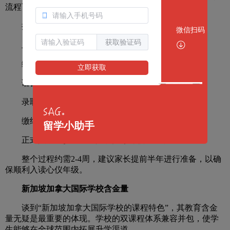
流程可在线完成。申请流程如下：
提交申请表：通过学校官网在线申请系统填写表格
微信扫码
获取验证码
上传相关资料：包括护照、成绩单、推荐信等
缴纳申请费用：当前费用为2,500新币，视情况而定
立即获取
语言评估与面试：如有需要，学校将安排评估环节
录取通知书：符合条件的学生将收到录取通知
缴纳注册费与确认学位
留学小助手
正式入学：参加新生入学指导与校园活动
整个过程约需2-4周，建议家长提前半年进行准备，以确
保顺利入读心仪年级。
新加坡加拿大国际学校含金量
谈到“新加坡加拿大国际学校的课程特色”，其教育含金
量无疑是最重要的体现。学校的双课程体系兼容并包，使学
生能够在全球范围内拓展升学渠道。