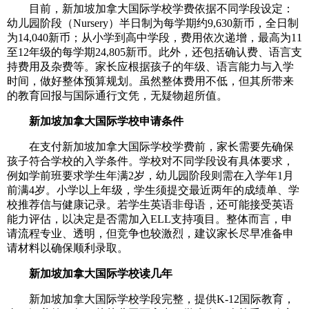
目前，新加坡加拿大国际学校学费依据不同学段设定：
幼儿园阶段（Nursery）半日制为每学期约9,630新币，全日制
为14,040新币；从小学到高中学段，费用依次递增，最高为11
至12年级的每学期24,805新币。此外，还包括确认费、语言支
持费用及杂费等。家长应根据孩子的年级、语言能力与入学
时间，做好整体预算规划。虽然整体费用不低，但其所带来
的教育回报与国际通行文凭，无疑物超所值。
新加坡加拿大国际学校申请条件
在支付新加坡加拿大国际学校学费前，家长需要先确保
孩子符合学校的入学条件。学校对不同学段设有具体要求，
例如学前班要求学生年满2岁，幼儿园阶段则需在入学年1月
前满4岁。小学以上年级，学生须提交最近两年的成绩单、学
校推荐信与健康记录。若学生英语非母语，还可能接受英语
能力评估，以决定是否需加入ELL支持项目。整体而言，申
请流程专业、透明，但竞争也较激烈，建议家长尽早准备申
请材料以确保顺利录取。
新加坡加拿大国际学校读几年
新加坡加拿大国际学校学段完整，提供K-12国际教育，