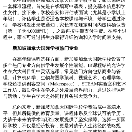
从申请到缴纳新加坡加拿大国际学校学费，家长需经历
一套标准流程。首先是在线填写申请表，提交基本信息和学
生文件。接下来，学校会安排评估或面试（尤其是小学以上
年级），评估学生是否适合本校课程与环境。若学生通过评
估，学校将发出录取通知，家长需在规定时间内缴纳确认费
（第一子为4,000新币），之后再按学期支付学费。在整个过
程中，家长可通过招生办获得详细咨询和入学时间表支持。
新加坡加拿大国际学校热门专业
在高年级课程选择方面，新加坡加拿大国际学校设置了
多个热门专业方向供学生发展个性潜能。IB课程结构允许学
生在六大科目组中灵活选课，常见热门方向包括商业与管
理、计算机科学、生物与医学预科、视觉艺术、心理学等。
学校还提供创客空间（Makerspace）、STEAM实验室和艺术
工作坊，鼓励学生在学术之外发展跨界能力。通过这些课程
与活动，学生在学术之外同样具备强大竞争力。
总的来看，新加坡加拿大国际学校学费虽属中高端水
平，但其所提供的教育质量、课程体系及全球认可的学历，
为孩子未来的学术与职业发展提供了坚实保障。选择一所国
际学校，不仅是经济投资，更是对孩子人生路径的战略规
划。对于追求高质量教育的家庭而言，新加坡加拿大国际学