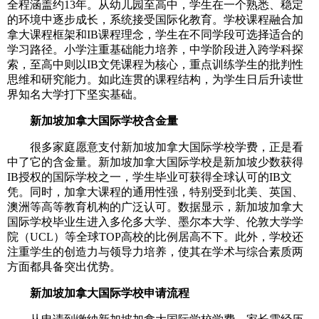
全程涵盖约13年。从幼儿园至高中，学生在一个熟悉、稳定
的环境中逐步成长，系统接受国际化教育。学校课程融合加
拿大课程框架和IB课程理念，学生在不同学段可选择适合的
学习路径。小学注重基础能力培养，中学阶段进入跨学科探
索，至高中则以IB文凭课程为核心，重点训练学生的批判性
思维和研究能力。如此连贯的课程结构，为学生日后升读世
界知名大学打下坚实基础。
新加坡加拿大国际学校含金量
很多家庭愿意支付新加坡加拿大国际学校学费，正是看
中了它的含金量。新加坡加拿大国际学校是新加坡少数获得
IB授权的国际学校之一，学生毕业可获得全球认可的IB文
凭。同时，加拿大课程的通用性强，特别受到北美、英国、
澳洲等高等教育机构的广泛认可。数据显示，新加坡加拿大
国际学校毕业生进入多伦多大学、墨尔本大学、伦敦大学学
院（UCL）等全球TOP高校的比例居高不下。此外，学校还
注重学生的创造力与领导力培养，使其在学术与综合素质两
方面都具备突出优势。
新加坡加拿大国际学校申请流程